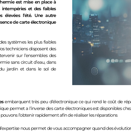
thermie est mise en place à
s intempéries et des faibles
 élevées l’été. Une autre
absence de carte électronique
 des systèmes les plus fiables
s techniciens disposent des
tervenir sur l’ensembles des
CONTACTEZ-NOUS PAR TÉLÉPHONE !
rmie sans circuit d’eau, dans
 du jardin et dans le sol de
JOIGNABLES VIA LE FORMULAIRE DE CONTACT 
05 57 32 28 47
es
embarquent très peu d’électronique ce qui rend le coût de rép
e permet a l’inverse des carte électroniques est disponibles chez l
pouvons l’obtenir rapidement afin de réaliser les réparations
d’expertise nous permet de vous accompagner quand des évolutions 