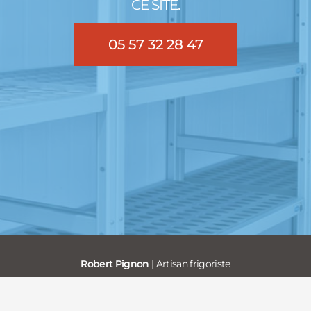
CE SITE.
05 57 32 28 47
Robert Pignon
| Artisan frigoriste
2 Lieu-dit Naugue • 33820 Pleine-Selve – Gironde