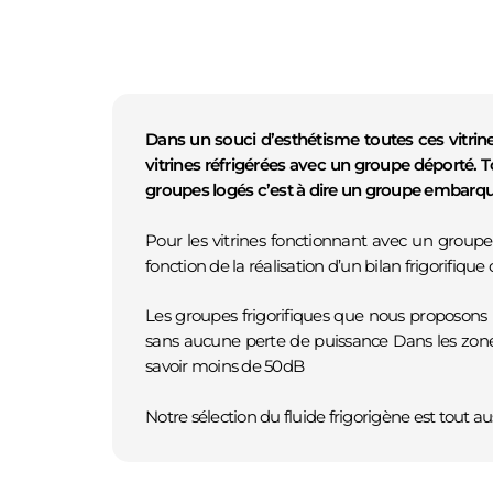
NOUS SOMMES ÉGALEMENT 
Dans un souci d’esthétisme toutes ces vitri
vitrines réfrigérées avec un groupe déporté.
groupes logés c’est à dire un groupe embarqué
Pour les vitrines fonctionnant avec un groupe
fonction de la réalisation d’un bilan frigorifique
Les groupes frigorifiques que nous proposons 
sans aucune perte de puissance Dans les zone
savoir moins de 50dB
Robert Pignon
| Artisan frigoriste
Notre sélection du fluide frigorigène est tout
2 Lieu-dit Naugue • 33820 Pleine-Selve – Gironde
Mentions légales