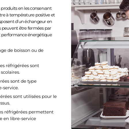
s produits en les conservant
re à température positive et
isposent d’un échangeur en
es peuvent être fermées par
é et performance énergétique
kage de boisson ou de
nes réfrigérées sont
scolaires.
gérées sont de type
-service.
gérées sont utilisées pour le
ssus.
nes réfrigérées permettent
 en libre-service