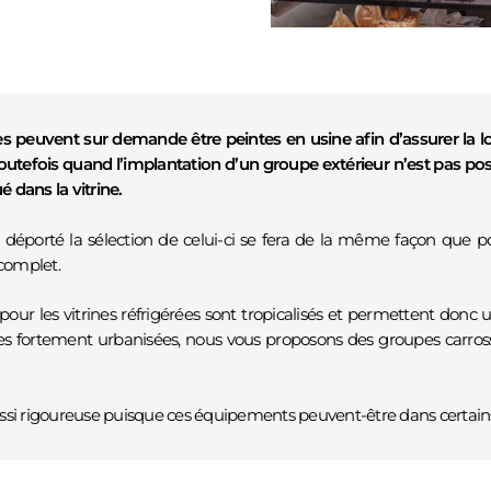
CONTACTEZ-NOUS PAR TÉLÉPHONE !
JOIGNABLES VIA LE FORMULAIRE DE CONTACT 
nes peuvent sur demande être peintes en usine afin d’assurer la
 Toutefois quand l’implantation d’un groupe extérieur n’est pas 
05 57 32 28 47
 dans la vitrine.
 déporté la sélection de celui-ci se fera de la même façon que 
 complet.
pour les vitrines réfrigérées sont tropicalisés et permettent do
s fortement urbanisées, nous vous proposons des groupes carrossé
POUR TOUTE DEMANDE DE
 aussi rigoureuse puisque ces équipements peuvent-être dans certai
DEVIS, CONTACTEZ-NOUS !