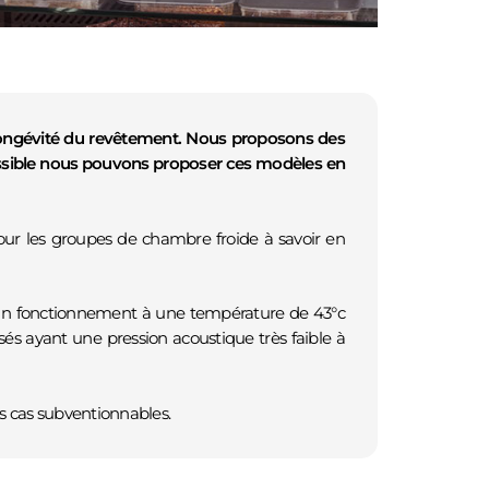
DISPONIBLE SUR CE SITE.
 longévité du revêtement. Nous proposons des
possible nous pouvons proposer ces modèles en
pour les groupes de chambre froide à savoir en
nc un fonctionnement à une température de 43°c
s ayant une pression acoustique très faible à
Implantés en Gironde nous intervenons sur Saint-Ciers-sur-
Gironde, Blaye, Mirambeau, Saint-Savin ainsi que sur tout le nord
de la Gironde jusqu’au sud de la Charente maritime.
ns cas subventionnables.
Nous sommes disponibles par téléphone au
05.57.32.28.47
du
lundi au vendredi de 8h-12h /14h-18h